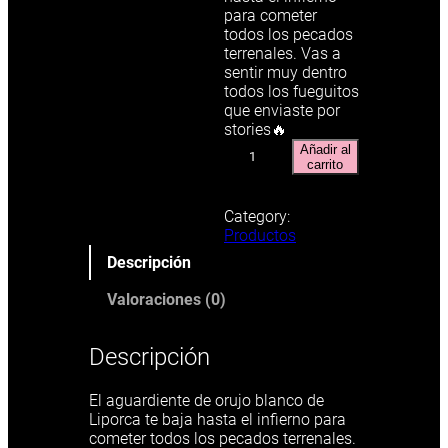
para cometer
todos los pecados
terrenales. Vas a
sentir muy dentro
todos los fueguitos
que enviaste por
stories🔥
A
Añadir al
g
carrito
u
a
Category:
r
Productos
d
i
Descripción
e
Valoraciones (0)
n
t
e
Descripción
d
e
o
El aguardiente de orujo blanco de
r
Liporca te baja hasta el infierno para
u
cometer todos los pecados terrenales.