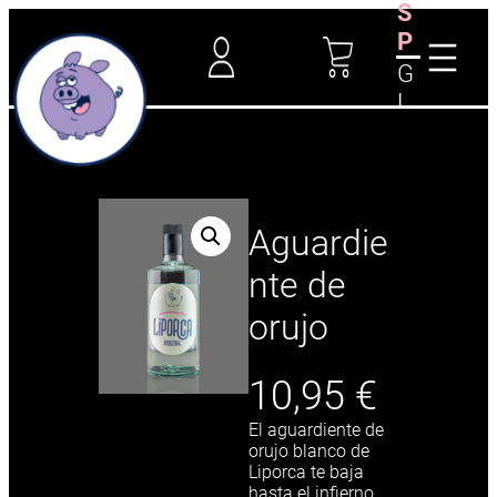
S
Saltar
P
al
contenido
G
L
Aguardie
nte de
orujo
10,95
€
El aguardiente de
orujo blanco de
Liporca te baja
hasta el infierno