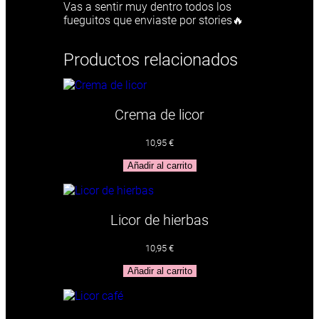
j
Vas a sentir muy dentro todos los
o
fueguitos que enviaste por stories🔥
c
a
Productos relacionados
n
t
i
d
a
Crema de licor
d
10,95
€
Añadir al carrito
Licor de hierbas
10,95
€
Añadir al carrito